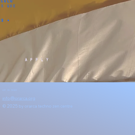
rculo
os que
es •
APPLY
GET IN TOUCH
@
info
orarca.org
2025
©
by orarca techno zen centre