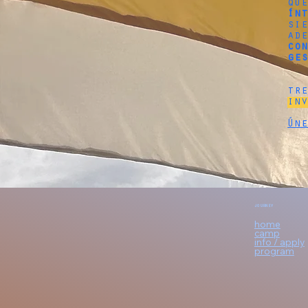
qu
ín
si
ad
co
ge
tr
in
Ún
JOURNEY
home
camp
info / apply
program