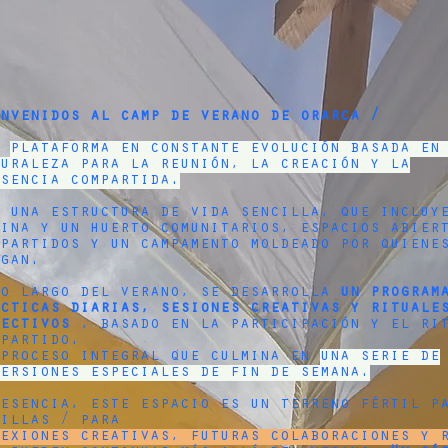
envenidos al camp de verano de orarca /
a
plataforma en constante evolución basada en
turaleza para la reunión, la creación y la
esencia compartida.
n una estructura de vida sencilla, que incluy
cina y un huerto comunitarios, espacios abier
mpartidos y un campamento moldeado por quiene
egan.
lo largo del verano, se desarrolla
un program
ácticas diarias, sesiones creativas y rituale
lectivos
, basado en la participación y el ri
mpartido.
 proceso integral que culmina en
una serie de
mersiones especiales de fin de semana.
 esencia, este espacio es un terreno fértil p
millas / para
nexiones creativas, futuras colaboraciones y 