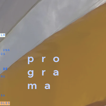
 la
e una
pro
tos
s
gra
a de
s
tmo
ma
ara
roles