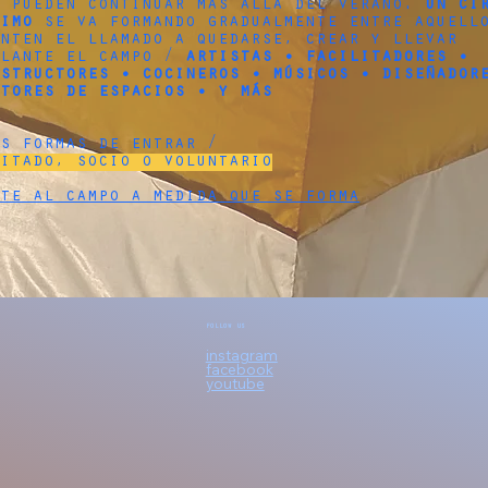
e pueden continuar más allá del verano.
Un cí
timo
se va formando gradualmente entre aquell
enten el llamado a quedarse, crear y llevar
elante el campo /
artistas • facilitadores •
nstructores • cocineros • músicos • diseñador
stores de espacios • y más
es formas de entrar /
vitado, socio o voluntario
ete al campo a medida que se forma
FOLLOW US
instagram
facebook
youtube