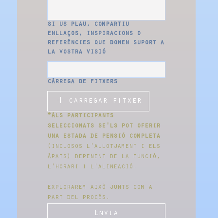
si us plau, compartiu
enllaços, inspiracions o
referències que donen suport a
la vostra visió
càrrega de fitxers
carregar fitxer
*Als participants 
seleccionats se'ls pot oferir 
una estada de pensió completa
(inclosos l'allotjament i els 
àpats) depenent de la funció, 
l'horari i l'alineació.
explorarem això junts com a 
part del procés.
Envia