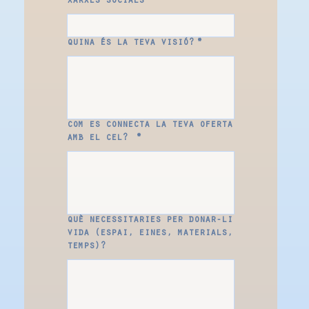
xarxes socials
quina és la teva visió?
*
com es connecta la teva oferta
amb el cel?
*
què necessitaries per donar-li
vida (espai, eines, materials,
temps)?